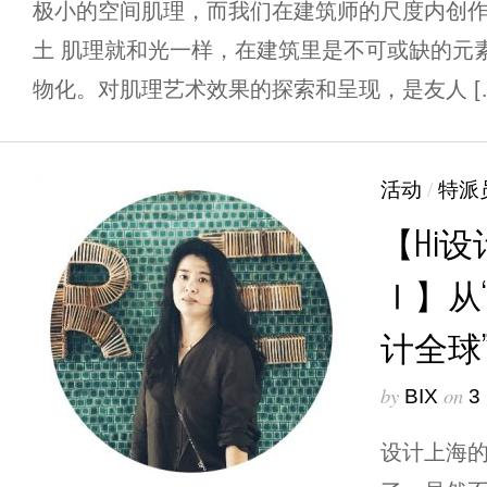
极小的空间肌理，而我们在建筑师的尺度内创作
土 肌理就和光一样，在建筑里是不可或缺的元
物化。对肌理艺术效果的探索和呈现，是友人 [
活动
/
特派
【Hi
Ⅰ】从
计全球
by
on
BIX
3
设计上海