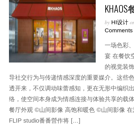
KHAO
by
o
HI设计
Comments
一场色彩
宴 在餐饮
的视觉装
导社交行为与传递情感深度的重要媒介。这些
透开来，不仅调动味蕾感知，更在无形中编织
络，使空间本身成为情感连接与体验共享的载体。
餐厅外观 ©山间影像 高饱和暖色 ©山间影像 在
FLIP studio番番營作将 […]