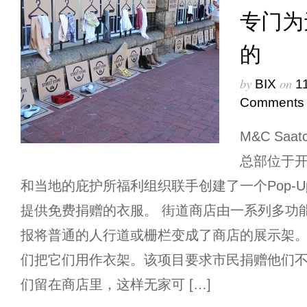
专门为
的
by
on
BIX
1
Comments
M&C Saa
总部位于开普敦
和当地的庇护所福利组织联手创建了一个Pop-
提供免费捐赠的衣服。 街道商店由一系列多功
报将普通的人行道或栅栏变成了商店的展示架
们把它们用作衣架。该项目要求市民捐赠他们
们留在商店里，这样无家可 […]