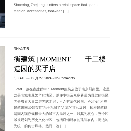
Shaoxing, Zhejiang. It offers a retail space that spans
fashion, accessories, footwear, […]
商业&零售
衡建筑 | MOMENT——于二楼
造园的买手店
by
on
•
TATE
12 月 27, 2024
No Comments
Part 1 藏在古建群中 / Moment服装店位于南京熙南里。这里
曾是老城南最繁华的地区。以评事街及众多巷道为骨架的街区
内分布着大量二层老式木房，不乏有清代民居。Moment所在
建筑东南紧邻着有“九十九间半”之称的甘熙故居，这座建筑群
是国内现存规模最大的城市古民居之一。以其为核心，整个区
域被规划为历史文化街区，包括店铺所在的建筑在内，周边均
为统一的仿古风格。然而，这 […]