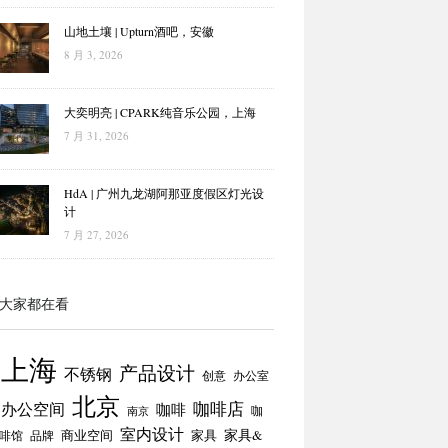
山地土壤 | Upturn酒吧，安徽
8 月 3, 2026
大奕明亮 | CPARK纯音乐公园，上海
7 月 31, 2026
HdA | 广州九龙湖阿那亚度假区灯光设
计
7 月 27, 2026
大家都在看
上海
产品设计
不锈钢
创意
办公室
北京
咖啡店
办公空间
咖啡
咖
南京
室内设计
商业空间
家具
家具&
啡馆
品牌