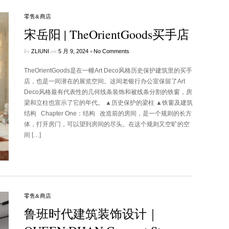
零售&商店
宋岳阳 | TheOrientGoods买手店
by
on
•
ZLIUNI
5 月 9, 2024
No Comments
TheOrientGoods是在一幢Art Deco风格历史保护建筑里的买手
店，也是一间潜在的展览空间。这间老银行办公室保留了Art
Deco风格最有代表性的几何线条装饰和被线条分割的铁窗，房
梁和立柱也宣示了它的年代。 ▲历史保护的梁柱 ▲铁窗及建筑
结构 Chapter One：结构 改造前的房间，是一个规则的长方
体，打开房门，可以望到房间的尽头。在这个规则又空旷的空
间 […]
零售&商店
鲁班时代建筑装饰设计｜