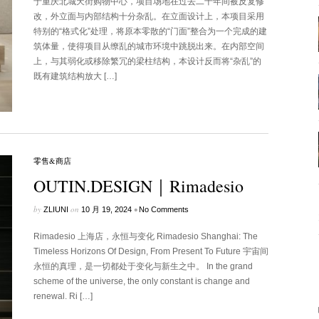
于重庆北城天街购物中心，项目场地在过去二十年间被反复修
改，外立面与内部结构十分杂乱。在立面设计上，本项目采用
特别的“格式化”处理，将原本零散的“门面”整合为一个完成的建
筑体量，使得项目从缭乱的城市环境中跳脱出来。在内部空间
上，与其弱化或移除繁冗的梁柱结构，本设计反而将“杂乱”的
既有建筑结构放大 […]
零售&商店
OUTIN.DESIGN｜Rimadesio
by
on
•
ZLIUNI
10 月 19, 2024
No Comments
Rimadesio 上海店，永恒与变化 Rimadesio Shanghai: The
Timeless Horizons Of Design, From Present To Future 宇宙间
永恒的真理，是一切都处于变化与新生之中。 In the grand
scheme of the universe, the only constant is change and
renewal. Ri […]