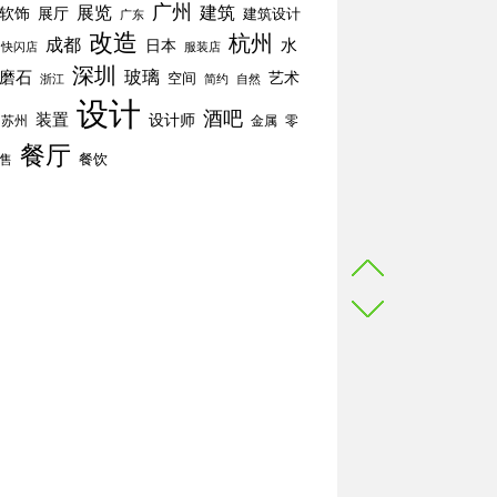
广州
展览
建筑
软饰
展厅
建筑设计
广东
改造
杭州
成都
水
日本
快闪店
服装店
深圳
玻璃
磨石
空间
艺术
简约
自然
浙江
设计
酒吧
装置
设计师
苏州
零
金属
餐厅
餐饮
售