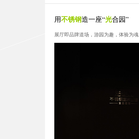
不锈钢
光
用
造一座“
合园”
展厅即品牌道场，游园为趣，体验为魂