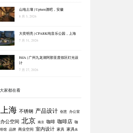
山地土壤 | Upturn酒吧，安徽
8 月 3, 2026
大奕明亮 | CPARK纯音乐公园，上海
7 月 31, 2026
HdA | 广州九龙湖阿那亚度假区灯光设
计
7 月 27, 2026
大家都在看
上海
产品设计
不锈钢
创意
办公室
北京
咖啡店
办公空间
咖啡
咖
南京
室内设计
商业空间
家具
家具&
啡馆
品牌