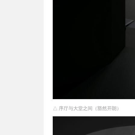
△ 序厅与大堂之间（豁然开朗）