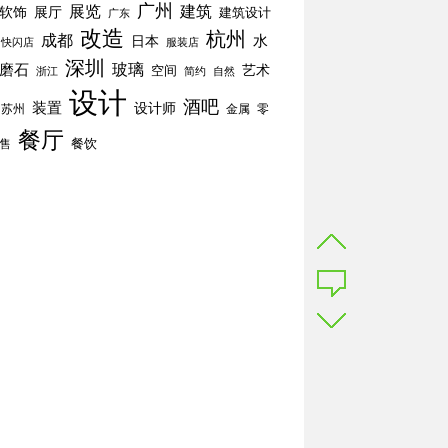
广州
展览
建筑
软饰
展厅
建筑设计
广东
改造
杭州
成都
水
日本
快闪店
服装店
深圳
玻璃
磨石
空间
艺术
简约
自然
浙江
设计
酒吧
装置
设计师
苏州
零
金属
餐厅
餐饮
售