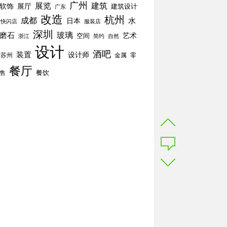
广州
展览
建筑
软饰
展厅
建筑设计
广东
改造
杭州
成都
水
日本
快闪店
服装店
深圳
玻璃
磨石
空间
艺术
简约
自然
浙江
设计
酒吧
装置
设计师
苏州
零
金属
餐厅
餐饮
售