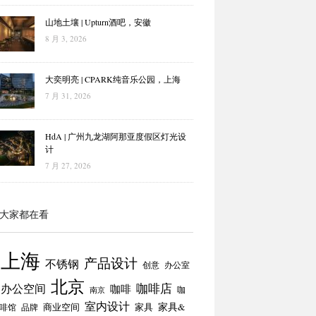
山地土壤 | Upturn酒吧，安徽
8 月 3, 2026
大奕明亮 | CPARK纯音乐公园，上海
7 月 31, 2026
HdA | 广州九龙湖阿那亚度假区灯光设
计
7 月 27, 2026
大家都在看
上海
产品设计
不锈钢
创意
办公室
北京
咖啡店
办公空间
咖啡
咖
南京
室内设计
商业空间
家具
家具&
啡馆
品牌