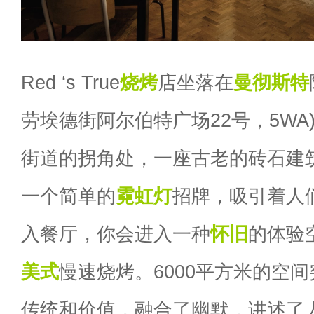
Red ‘s True
烧烤
店坐落在
曼彻斯特
劳埃德街阿尔伯特广场22号，5WA
街道的拐角处，一座古老的砖石建
一个简单的
霓虹灯
招牌，吸引着人
入餐厅，你会进入一种
怀旧
的体验
美式
慢速烧烤。6000平方米的空
传统和价值，融合了幽默，讲述了