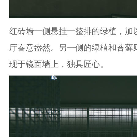
红砖墙一侧悬挂一整排的绿植，加
厅春意盎然。另一侧的绿植和苔藓
现于镜面墙上，独具匠心。