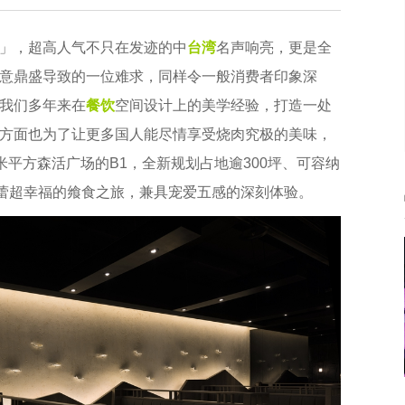
」，超高人气不只在发迹的中
台湾
名声响亮，更是全
意鼎盛导致的一位难求，同样令一般消费者印象深
我们多年来在
餐饮
空间设计上的美学经验，打造一处
方面也为了让更多国人能尽情享受烧肉究极的美味，
e米平方森活广场的B1，全新规划占地逾300坪、可容纳
味蕾超幸福的飨食之旅，兼具宠爱五感的深刻体验。