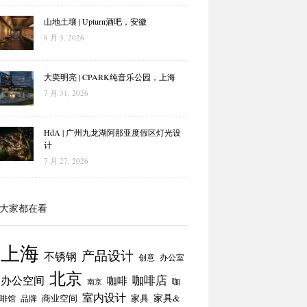
山地土壤 | Upturn酒吧，安徽
8 月 3, 2026
大奕明亮 | CPARK纯音乐公园，上海
7 月 31, 2026
HdA | 广州九龙湖阿那亚度假区灯光设
计
7 月 27, 2026
大家都在看
上海
产品设计
不锈钢
创意
办公室
北京
咖啡店
办公空间
咖啡
咖
南京
室内设计
商业空间
家具
家具&
啡馆
品牌