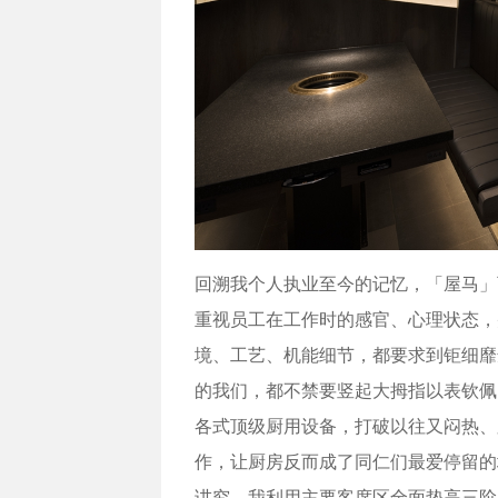
回溯我个人执业至今的记忆，「屋马」
重视员工在工作时的感官、心理状态，
境、工艺、机能细节，都要求到钜细靡
的我们，都不禁要竖起大拇指以表钦佩
各式顶级厨用设备，打破以往又闷热、
作，让厨房反而成了同仁们最爱停留的
讲究，我利用主要客席区全面垫高三阶