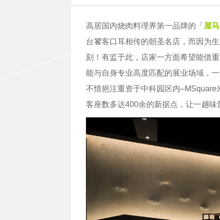
高居国内烧肉料理界第一品牌的「
屋马
台饕客口耳相传的朝圣名店，而因为生
刻！有监于此，店家一方面希望能借重
能与自身专业高度匹配的展业场域，一
不惜挹注重资于中科园区内–MSquar
客座数多达400余的新据点，让一趟