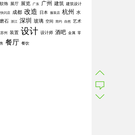
广州
展览
建筑
软饰
展厅
建筑设计
广东
改造
杭州
成都
水
日本
快闪店
服装店
深圳
玻璃
磨石
空间
艺术
简约
自然
浙江
设计
酒吧
装置
设计师
苏州
零
金属
餐厅
餐饮
售