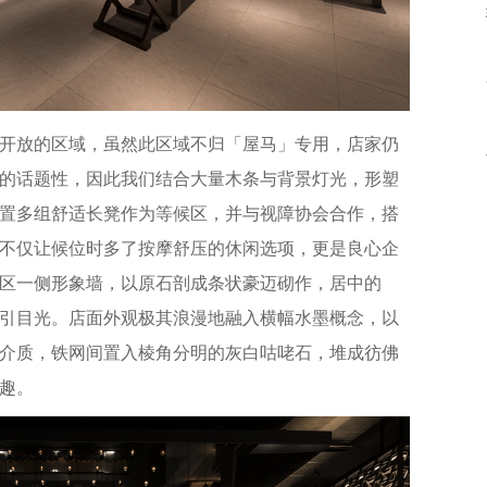
开放的区域，虽然此区域不归「屋马」专用，店家仍
的话题性，因此我们结合大量木条与背景灯光，形塑
置多组舒适长凳作为等候区，并与视障协会合作，搭
不仅让候位时多了按摩舒压的休闲选项，更是良心企
区一侧形象墙，以原石剖成条状豪迈砌作，居中的
引目光。店面外观极其浪漫地融入横幅水墨概念，以
介质，铁网间置入棱角分明的灰白咕咾石，堆成彷佛
趣。