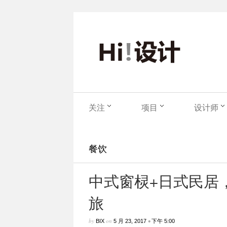
关注
项目
设计师
餐饮
中式窗棂+日式民居
旅
by
on
•
BIX
5 月 23, 2017
下午 5:00