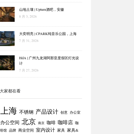
山地土壤 | Upturn酒吧，安徽
8 月 3, 2026
大奕明亮 | CPARK纯音乐公园，上海
7 月 31, 2026
HdA | 广州九龙湖阿那亚度假区灯光设
计
7 月 27, 2026
大家都在看
上海
产品设计
不锈钢
创意
办公室
北京
咖啡店
办公空间
咖啡
咖
南京
室内设计
商业空间
家具
家具&
啡馆
品牌