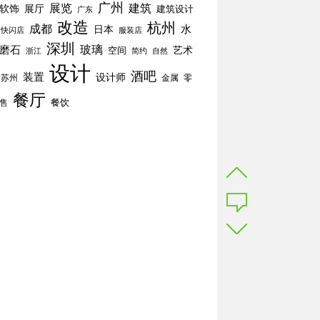
广州
展览
建筑
软饰
展厅
建筑设计
广东
改造
杭州
成都
水
日本
快闪店
服装店
深圳
玻璃
磨石
空间
艺术
简约
自然
浙江
设计
酒吧
装置
设计师
苏州
零
金属
餐厅
餐饮
售