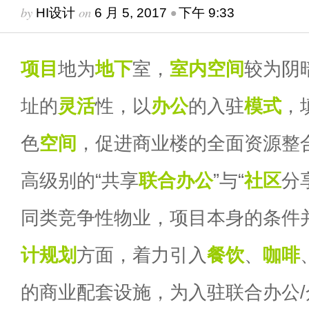
by
on
•
HI设计
6 月 5, 2017
下午 9:33
项目
地为
地下
室，
室内空间
较为阴
址的
灵活
性，以
办公
的入驻
模式
，
色
空间
，促进商业楼的全面资源整
高级别的“共享
联合办公
”与“
社区
分
同类竞争性物业，项目本身的条件
计
规划
方面，着力引入
餐饮
、
咖啡
的商业配套设施，为入驻联合办公