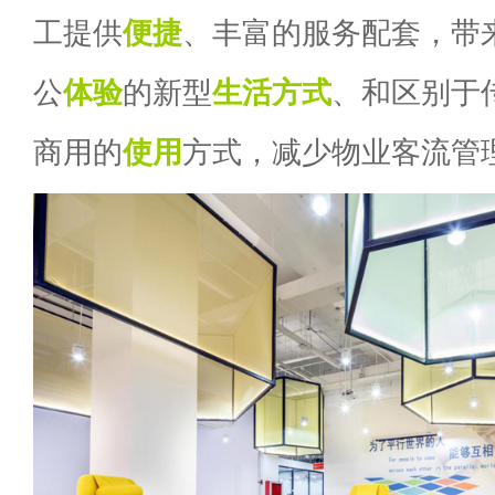
工提供
便捷
、丰富的服务配套，带
公
体验
的新型
生活方式
、和区别于
商用的
使用
方式，减少物业客流管