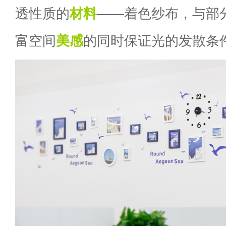
透性质的
材料
——着色纱布，与部
富空间
美感
的同时保证光的发散条