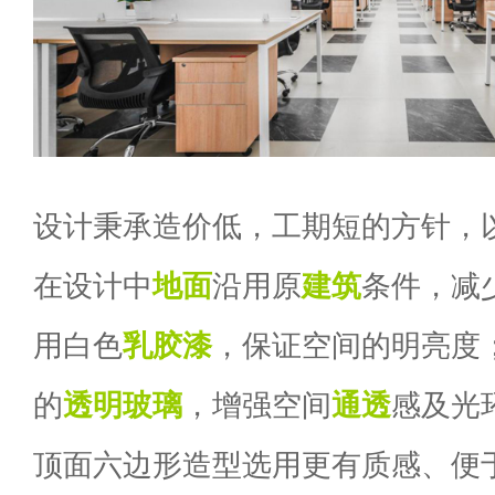
设计秉承造价低，工期短的方针，
在设计中
地面
沿用原
建筑
条件，减
用白色
乳胶漆
，保证空间的明亮度
的
透明
玻璃
，增强空间
通透
感及光
顶面六边形造型选用更有质感、便