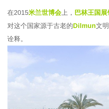
在2015
米兰世博会
上，
巴林王国
展
对这个国家源于古老的
Dilmun
文明
诠释。