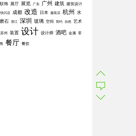
广州
展览
建筑
软饰
展厅
建筑设计
广东
改造
杭州
成都
水
日本
快闪店
服装店
深圳
玻璃
磨石
空间
艺术
简约
自然
浙江
设计
酒吧
装置
设计师
苏州
零
金属
餐厅
餐饮
售