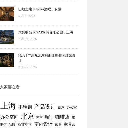
山地土壤 | Upturn酒吧，安徽
8 月 3, 2026
大奕明亮 | CPARK纯音乐公园，上海
7 月 31, 2026
HdA | 广州九龙湖阿那亚度假区灯光设
计
7 月 27, 2026
大家都在看
上海
产品设计
不锈钢
创意
办公室
北京
咖啡店
办公空间
咖啡
咖
南京
室内设计
商业空间
家具
家具&
啡馆
品牌