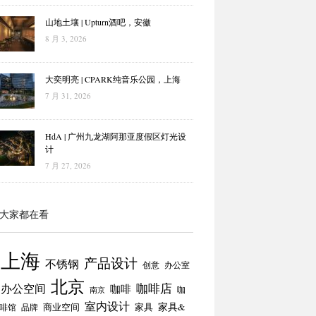
山地土壤 | Upturn酒吧，安徽
8 月 3, 2026
大奕明亮 | CPARK纯音乐公园，上海
7 月 31, 2026
HdA | 广州九龙湖阿那亚度假区灯光设
计
7 月 27, 2026
大家都在看
上海
产品设计
不锈钢
创意
办公室
北京
咖啡店
办公空间
咖啡
咖
南京
室内设计
商业空间
家具
家具&
啡馆
品牌