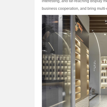
interesting, and far-reaching display me
business cooperation, and bring multi-