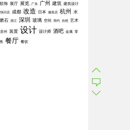
广州
展览
建筑
软饰
展厅
建筑设计
广东
改造
杭州
成都
水
日本
快闪店
服装店
深圳
玻璃
磨石
空间
艺术
简约
自然
浙江
设计
酒吧
装置
设计师
苏州
零
金属
餐厅
餐饮
售