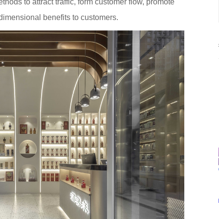
thods to attract traffic, form customer flow, promote
dimensional benefits to customers.