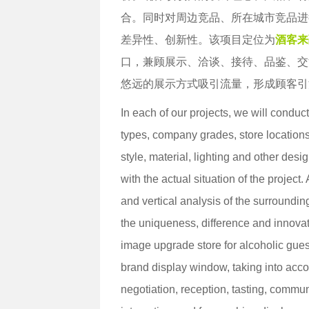
合。同时对周边竞品、所在城市竞品进
差异性、创新性。该项目定位为
酒客来
口，兼顾展示、洽谈、接待、品鉴、交
悠远的展示方式吸引流量，形成顾客引
In each of our projects, we will conduc
types, company grades, store locations
style, material, lighting and other des
with the actual situation of the project
and vertical analysis of the surroundin
the uniqueness, difference and innovati
image upgrade store for alcoholic guest
brand display window, taking into acco
negotiation, reception, tasting, commu