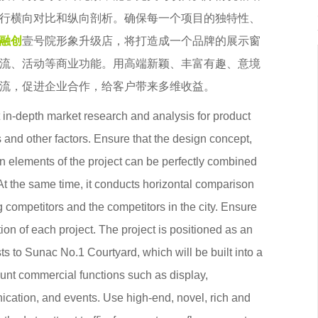
行横向对比和纵向剖析。确保每一个项目的独特性、
融创
壹号院形象升级店，将打造成一个品牌的展示窗
流、活动等商业功能。用高端新颖、丰富有趣、意境
流，促进企业合作，给客户带来多维收益。
t in-depth market research and analysis for product
 and other factors. Ensure that the design concept,
ign elements of the project can be perfectly combined
. At the same time, it conducts horizontal comparison
g competitors and the competitors in the city. Ensure
on of each project. The project is positioned as an
s to Sunac No.1 Courtyard, which will be built into a
unt commercial functions such as display,
nication, and events. Use high-end, novel, rich and