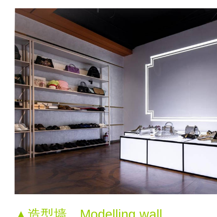
▲造型墙，Modelling wall