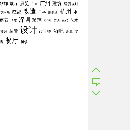
广州
展览
建筑
软饰
展厅
建筑设计
广东
改造
杭州
成都
水
日本
快闪店
服装店
深圳
玻璃
磨石
空间
艺术
简约
自然
浙江
设计
酒吧
装置
设计师
苏州
零
金属
餐厅
餐饮
售