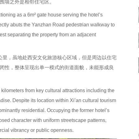
围墙之外是相邻住宅区。
ctioning as a 6m² gate house serving the hotel’s
ectly abuts the Yanzhan Road pedestrian walkway to
 west separating the property from an adjacent
公里，虽地处西安文化旅游核心区域，但是周边以住宅
闭性，整体呈现出单一模式的街道面貌，未能形成良
kilometers from key cultural attractions including the
se. Despite its location within Xi’an cultural tourism
ominantly residential. Occupying the former hotel’s
closed character with uniform streetscape patterns,
cial vibrancy or public openness.