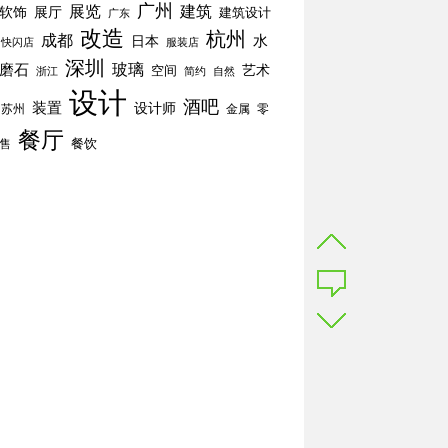
广州
展览
建筑
软饰
展厅
建筑设计
广东
改造
杭州
成都
水
日本
快闪店
服装店
深圳
玻璃
磨石
空间
艺术
简约
自然
浙江
设计
酒吧
装置
设计师
苏州
零
金属
餐厅
餐饮
售