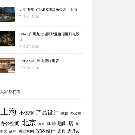
大奕明亮 | CPARK纯音乐公园，上海
7 月 31, 2026
HdA | 广州九龙湖阿那亚度假区灯光设
计
7 月 27, 2026
LivFAMA | 半山腰杭州店
7 月 20, 2026
大家都在看
上海
产品设计
不锈钢
创意
办公室
北京
咖啡店
办公空间
咖啡
咖
南京
室内设计
商业空间
家具
家具&
啡馆
品牌