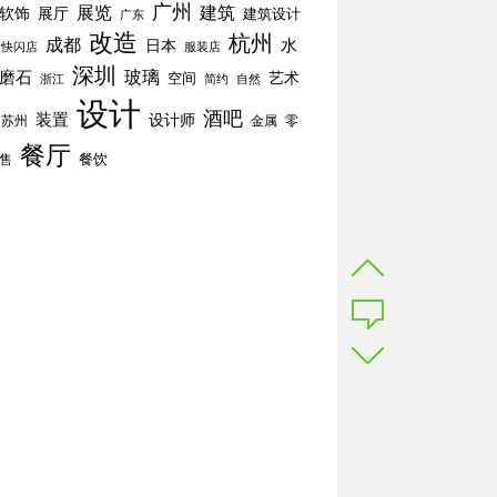
广州
展览
建筑
软饰
展厅
建筑设计
广东
改造
杭州
成都
水
日本
快闪店
服装店
深圳
玻璃
磨石
空间
艺术
简约
自然
浙江
设计
酒吧
装置
设计师
苏州
零
金属
餐厅
餐饮
售