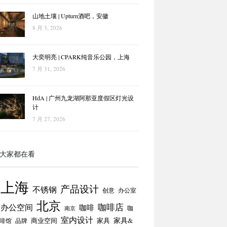
山地土壤 | Upturn酒吧，安徽
8 月 3, 2026
大奕明亮 | CPARK纯音乐公园，上海
7 月 31, 2026
HdA | 广州九龙湖阿那亚度假区灯光设
计
7 月 27, 2026
大家都在看
上海
产品设计
不锈钢
创意
办公室
北京
咖啡店
办公空间
咖啡
咖
南京
室内设计
商业空间
家具
家具&
啡馆
品牌