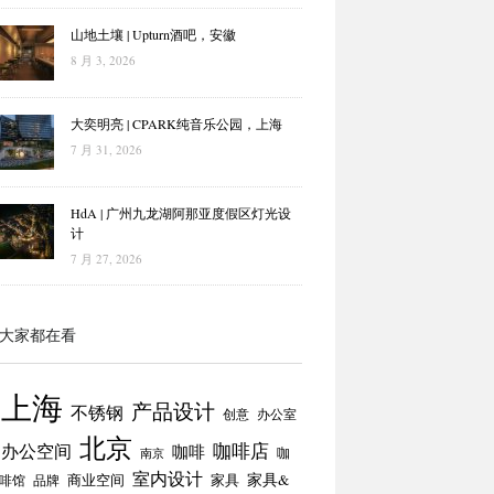
山地土壤 | Upturn酒吧，安徽
8 月 3, 2026
大奕明亮 | CPARK纯音乐公园，上海
7 月 31, 2026
HdA | 广州九龙湖阿那亚度假区灯光设
计
7 月 27, 2026
大家都在看
上海
产品设计
不锈钢
创意
办公室
北京
咖啡店
办公空间
咖啡
咖
南京
室内设计
商业空间
家具
家具&
啡馆
品牌