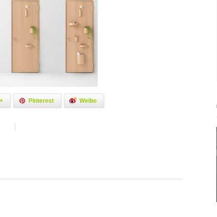
+
Pinterest
Weibo