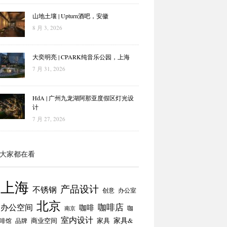
山地土壤 | Upturn酒吧，安徽
8 月 3, 2026
大奕明亮 | CPARK纯音乐公园，上海
7 月 31, 2026
HdA | 广州九龙湖阿那亚度假区灯光设
计
7 月 27, 2026
大家都在看
上海
产品设计
不锈钢
创意
办公室
北京
咖啡店
办公空间
咖啡
咖
南京
室内设计
商业空间
家具
家具&
啡馆
品牌