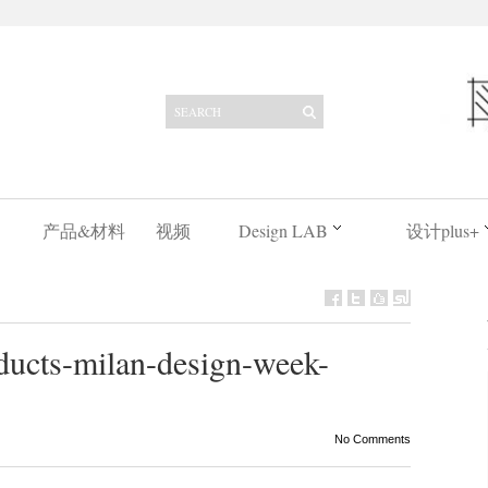
产品&材料
视频
Design LAB
设计plus+
oducts-milan-design-week-
No Comments