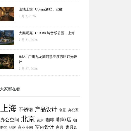
山地土壤 | Upturn酒吧，安徽
8 月 3, 2026
大奕明亮 | CPARK纯音乐公园，上海
7 月 31, 2026
HdA | 广州九龙湖阿那亚度假区灯光设
计
7 月 27, 2026
大家都在看
上海
产品设计
不锈钢
创意
办公室
北京
咖啡店
办公空间
咖啡
咖
南京
室内设计
商业空间
家具
家具&
啡馆
品牌