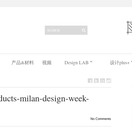
产品&材料
视频
Design LAB
设计plus+
oducts-milan-design-week-
No Comments