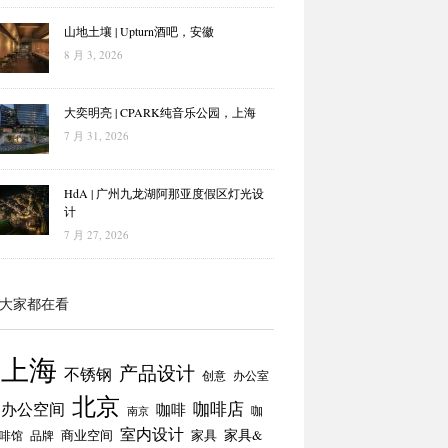
山地土壤 | Upturn酒吧，安徽
8 月 3, 2026
大奕明亮 | CPARK纯音乐公园，上海
7 月 31, 2026
HdA | 广州九龙湖阿那亚度假区灯光设
计
7 月 27, 2026
大家都在看
上海
产品设计
不锈钢
创意
办公室
北京
咖啡店
办公空间
咖啡
咖
南京
室内设计
商业空间
家具
家具&
啡馆
品牌