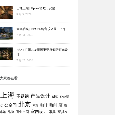
山地土壤 | Upturn酒吧，安徽
8 月 3, 2026
大奕明亮 | CPARK纯音乐公园，上海
7 月 31, 2026
HdA | 广州九龙湖阿那亚度假区灯光设
计
7 月 27, 2026
大家都在看
上海
产品设计
不锈钢
创意
办公室
北京
咖啡店
办公空间
咖啡
咖
南京
室内设计
商业空间
家具
家具&
啡馆
品牌