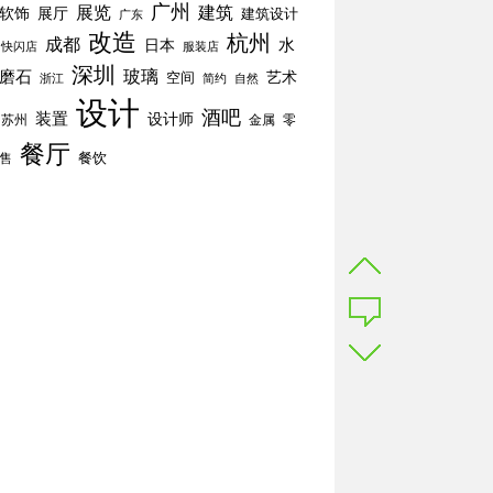
广州
展览
建筑
软饰
展厅
建筑设计
广东
改造
杭州
成都
水
日本
快闪店
服装店
深圳
玻璃
磨石
空间
艺术
简约
自然
浙江
设计
酒吧
装置
设计师
苏州
零
金属
餐厅
餐饮
售