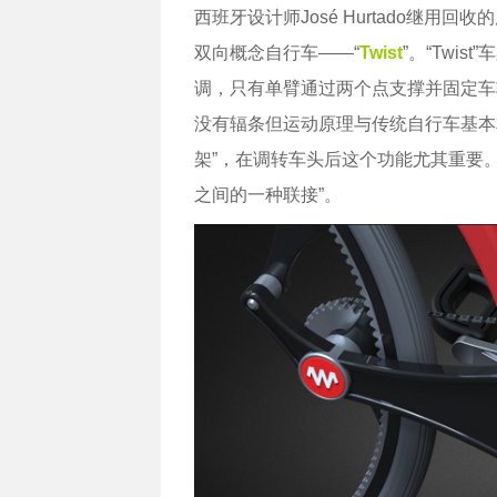
西班牙设计师José Hurtado继用
双向概念自行车——“
Twist
”。“Twi
调，只有单臂通过两个点支撑并固定车
没有辐条但运动原理与传统自行车基本
架”，在调转车头后这个功能尤其重要。Jo
之间的一种联接”。