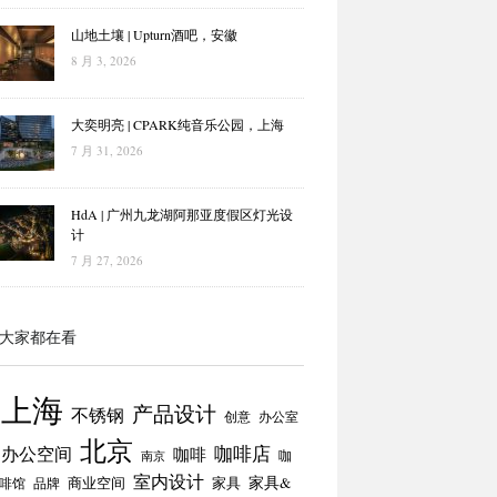
山地土壤 | Upturn酒吧，安徽
8 月 3, 2026
大奕明亮 | CPARK纯音乐公园，上海
7 月 31, 2026
HdA | 广州九龙湖阿那亚度假区灯光设
计
7 月 27, 2026
大家都在看
上海
产品设计
不锈钢
创意
办公室
北京
咖啡店
办公空间
咖啡
咖
南京
室内设计
商业空间
家具
家具&
啡馆
品牌