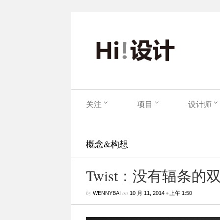
关注
项目
设计师
概念&构想
Twist：没有辐条
by
on
•
WENNYBAI
10 月 11, 2014
上午 1:50