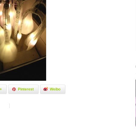
+
Pinterest
Weibo