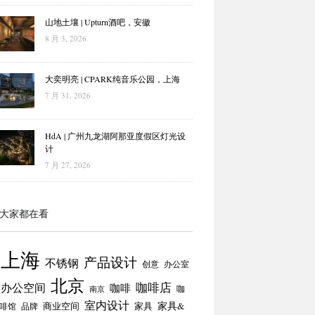
山地土壤 | Upturn酒吧，安徽
8 月 3, 2026
大奕明亮 | CPARK纯音乐公园，上海
7 月 31, 2026
HdA | 广州九龙湖阿那亚度假区灯光设
计
7 月 27, 2026
大家都在看
上海
产品设计
不锈钢
创意
办公室
北京
咖啡店
办公空间
咖啡
咖
南京
室内设计
商业空间
家具
家具&
啡馆
品牌