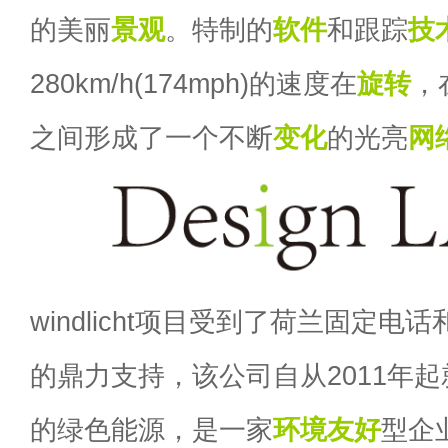
的美丽
景观
。特制的
软件
和跟踪
技
280km/h(174mph)的速度在
旋转
，
之间形成了一个不断
变化
的光亮
网
windlicht项目受到了荷兰固定电
的鼎力支持，该公司自从2011年
的绿色能源，是一家
环境
友好
型企