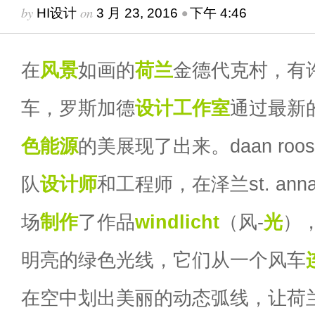
by
on
•
HI设计
3 月 23, 2016
下午 4:46
在
风景
如画的
荷兰
金德代克村，有
车，罗斯加德
设计
工作室
通过最新
色
能源
的美展现了出来。daan roos
队
设计师
和工程师，在泽兰st. anna
场
制作
了作品
windlicht
（风-
光
）
明亮的绿色光线，它们从一个风车
在空中划出美丽的动态弧线，让荷