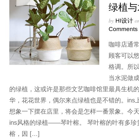
绿植与
by
o
HI设计
Comments
咖啡店通
顾客可以
格调。所
当水泥做
的绿植，这或许是那些文艺咖啡馆里最具生机的
华，花花世界，偶尔来点绿植也是不错的。ins
想象一下摆在店里，将会是怎样一番景象。今
ins风格的绿植——琴叶榕。 琴叶榕的叶有多
榕，因 […]