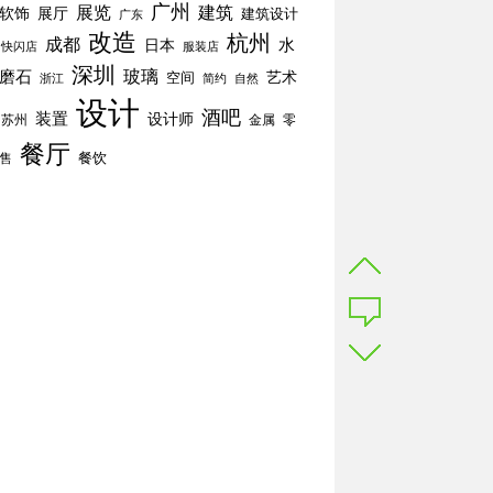
广州
展览
建筑
软饰
展厅
建筑设计
广东
改造
杭州
成都
水
日本
快闪店
服装店
深圳
玻璃
磨石
空间
艺术
简约
自然
浙江
设计
酒吧
装置
设计师
苏州
零
金属
餐厅
餐饮
售