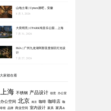
山地土壤 | Upturn酒吧，安徽
8 月 3, 2026
大奕明亮 | CPARK纯音乐公园，上海
7 月 31, 2026
HdA | 广州九龙湖阿那亚度假区灯光设
计
7 月 27, 2026
大家都在看
上海
产品设计
不锈钢
创意
办公室
北京
咖啡店
办公空间
咖啡
咖
南京
室内设计
商业空间
家具
家具&
啡馆
品牌