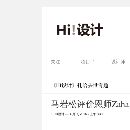
关注
项目
设计师
《HI设计》扎哈去世专题
马岩松评价恩师Zah
by
on
•
HI设计
4 月 1, 2016
上午 3:41