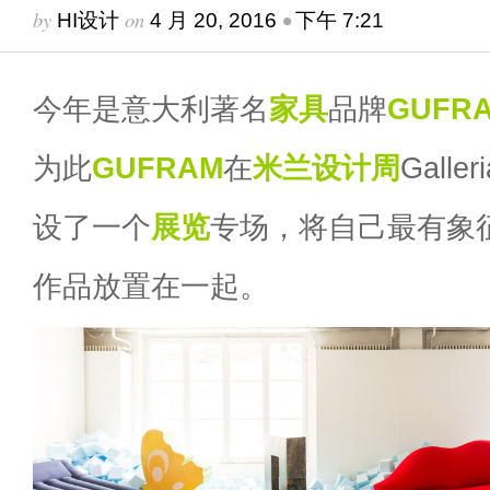
by
on
•
HI设计
4 月 20, 2016
下午 7:21
今年是意大利著名
家具
品牌
GUFR
为此
GUFRAM
在
米兰设计周
Galler
设了一个
展览
专场，将自己最有象
作品放置在一起。