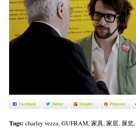
Facebook
Twitter
Google+
Pinterest
Tags:
charley vezza
,
GUFRAM
,
家具
,
家居
,
展览