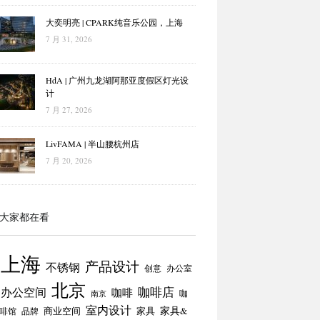
大奕明亮 | CPARK纯音乐公园，上海
7 月 31, 2026
HdA | 广州九龙湖阿那亚度假区灯光设
计
7 月 27, 2026
LivFAMA | 半山腰杭州店
7 月 20, 2026
大家都在看
上海
产品设计
不锈钢
创意
办公室
北京
咖啡店
办公空间
咖啡
咖
南京
室内设计
商业空间
家具
家具&
啡馆
品牌