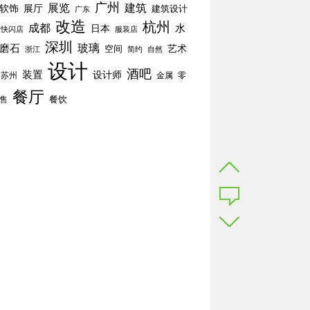
广州
展览
建筑
软饰
展厅
建筑设计
广东
改造
杭州
成都
水
日本
快闪店
服装店
深圳
玻璃
磨石
空间
艺术
简约
自然
浙江
设计
酒吧
装置
设计师
苏州
零
金属
餐厅
餐饮
售