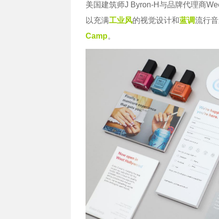
美国建筑师J Byron-H与品牌代理商W
以充满
工业风
的视觉设计和
蓝调
流行音
Camp
。