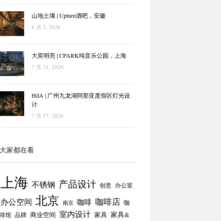
山地土壤 | Upturn酒吧，安徽
8 月 3, 2026
大奕明亮 | CPARK纯音乐公园，上海
7 月 31, 2026
HdA | 广州九龙湖阿那亚度假区灯光设
计
7 月 27, 2026
大家都在看
上海
产品设计
不锈钢
创意
办公室
北京
咖啡店
办公空间
咖啡
咖
南京
室内设计
商业空间
家具
家具&
啡馆
品牌