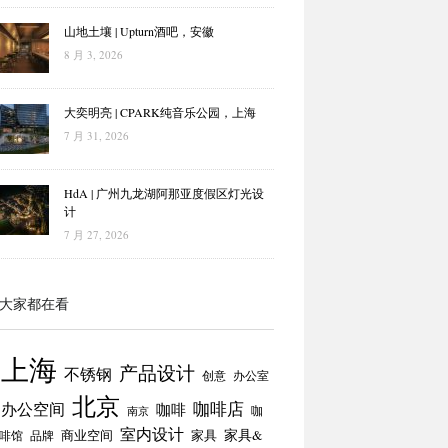
山地土壤 | Upturn酒吧，安徽
8 月 3, 2026
大奕明亮 | CPARK纯音乐公园，上海
7 月 31, 2026
HdA | 广州九龙湖阿那亚度假区灯光设
计
7 月 27, 2026
大家都在看
上海
产品设计
不锈钢
创意
办公室
北京
咖啡店
办公空间
咖啡
咖
南京
室内设计
商业空间
家具
家具&
啡馆
品牌