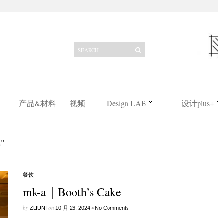
产品&材料
视频
Design LAB
设计plus+
"
餐饮
mk-a｜Booth’s Cake
by
on
•
ZLIUNI
10 月 26, 2024
No Comments