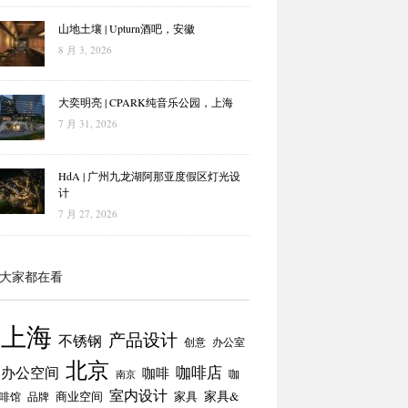
山地土壤 | Upturn酒吧，安徽
8 月 3, 2026
大奕明亮 | CPARK纯音乐公园，上海
7 月 31, 2026
HdA | 广州九龙湖阿那亚度假区灯光设
计
7 月 27, 2026
大家都在看
上海
产品设计
不锈钢
创意
办公室
北京
咖啡店
办公空间
咖啡
咖
南京
室内设计
商业空间
家具
家具&
啡馆
品牌