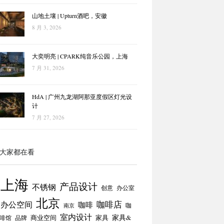
山地土壤 | Upturn酒吧，安徽
8 月 3, 2026
大奕明亮 | CPARK纯音乐公园，上海
7 月 31, 2026
HdA | 广州九龙湖阿那亚度假区灯光设
计
7 月 27, 2026
大家都在看
上海
产品设计
不锈钢
创意
办公室
北京
咖啡店
办公空间
咖啡
咖
南京
室内设计
商业空间
家具
家具&
啡馆
品牌