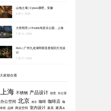
山地土壤 | Upturn酒吧，安徽
8 月 3, 2026
大奕明亮 | CPARK纯音乐公园，上海
7 月 31, 2026
HdA | 广州九龙湖阿那亚度假区灯光设
计
7 月 27, 2026
大家都在看
上海
产品设计
不锈钢
创意
办公室
北京
咖啡店
办公空间
咖啡
咖
南京
室内设计
商业空间
家具
家具&
啡馆
品牌