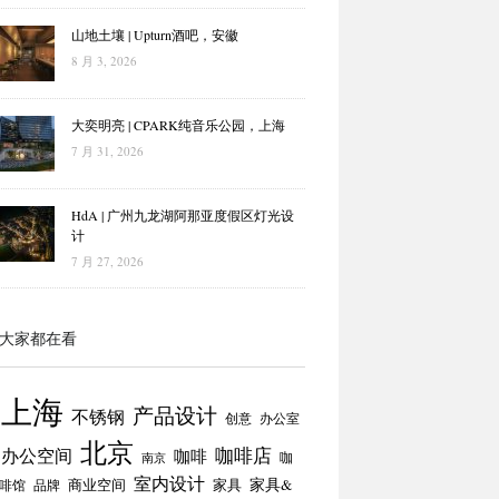
山地土壤 | Upturn酒吧，安徽
8 月 3, 2026
大奕明亮 | CPARK纯音乐公园，上海
7 月 31, 2026
HdA | 广州九龙湖阿那亚度假区灯光设
计
7 月 27, 2026
大家都在看
上海
产品设计
不锈钢
创意
办公室
北京
咖啡店
办公空间
咖啡
咖
南京
室内设计
商业空间
家具
家具&
啡馆
品牌