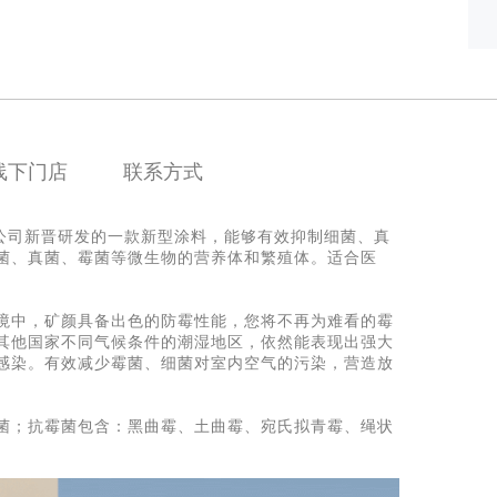
线下门店
联系方式
涂料公司新晋研发的一款新型涂料，能够有效抑制细菌、真
菌、真菌、霉菌等微生物的营养体和繁殖体。适合医
境中，矿颜具备出色的防霉性能，您将不再为难看的霉
其他国家不同气候条件的潮湿地区，依然能表现出强大
感染。有效减少霉菌、细菌对室内空气的污染，营造放
菌；抗霉菌包含：黑曲霉、土曲霉、宛氏拟青霉、绳状