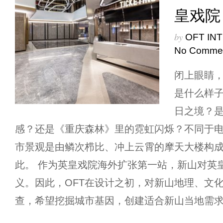
皇戏院
by
OFT IN
No Comme
闭上眼睛
是什么样子
日之境？
感？还是《重庆森林》里的霓虹闪烁？不同于
市景观是由鳞次栉比、冲上云霄的摩天大楼构
此。 作为英皇戏院海外扩张第一站，新山对英
义。因此，OFT在设计之初，对新山地理、文
查，希望挖掘城市基因，创建适合新山当地需求的