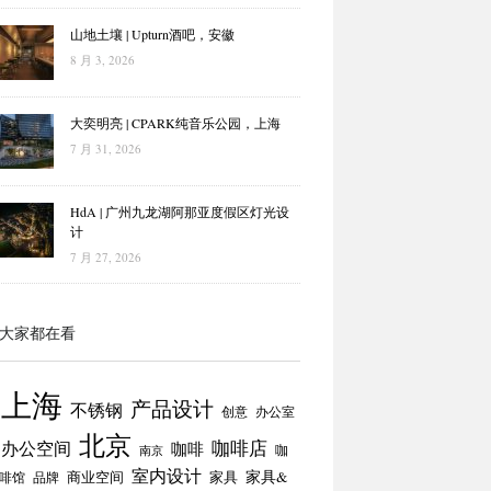
山地土壤 | Upturn酒吧，安徽
8 月 3, 2026
大奕明亮 | CPARK纯音乐公园，上海
7 月 31, 2026
HdA | 广州九龙湖阿那亚度假区灯光设
计
7 月 27, 2026
大家都在看
上海
产品设计
不锈钢
创意
办公室
北京
咖啡店
办公空间
咖啡
咖
南京
室内设计
商业空间
家具
家具&
啡馆
品牌