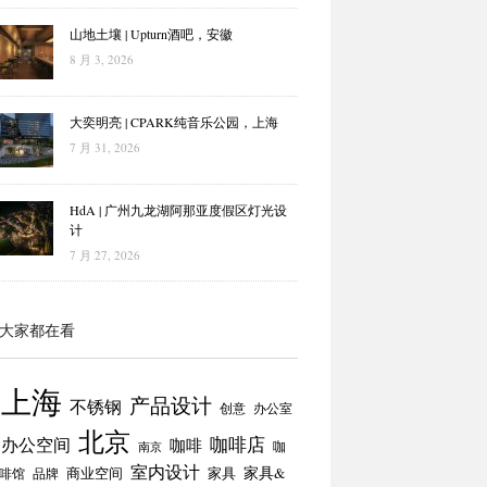
山地土壤 | Upturn酒吧，安徽
8 月 3, 2026
大奕明亮 | CPARK纯音乐公园，上海
7 月 31, 2026
HdA | 广州九龙湖阿那亚度假区灯光设
计
7 月 27, 2026
大家都在看
上海
产品设计
不锈钢
创意
办公室
北京
咖啡店
办公空间
咖啡
咖
南京
室内设计
商业空间
家具
家具&
啡馆
品牌