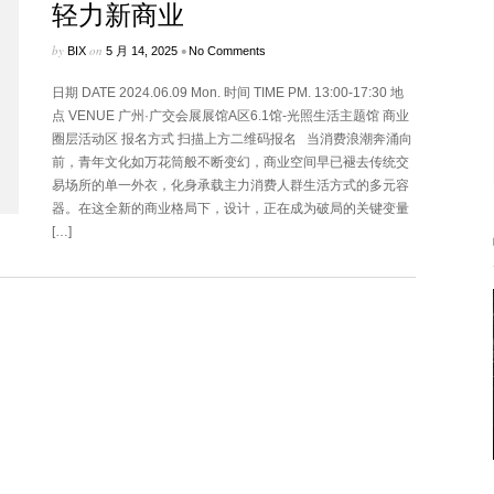
轻力新商业
by
on
•
BIX
5 月 14, 2025
No Comments
日期 DATE 2024.06.09 Mon. 时间 TIME PM. 13:00-17:30 地
点 VENUE 广州·广交会展展馆A区6.1馆-光照生活主题馆 商业
圈层活动区 报名方式 扫描上方二维码报名 当消费浪潮奔涌向
前，青年文化如万花筒般不断变幻，商业空间早已褪去传统交
易场所的单一外衣，化身承载主力消费人群生活方式的多元容
器。在这全新的商业格局下，设计，正在成为破局的关键变量
[…]