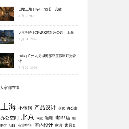
山地土壤 | Upturn酒吧，安徽
8 月 3, 2026
大奕明亮 | CPARK纯音乐公园，上海
7 月 31, 2026
HdA | 广州九龙湖阿那亚度假区灯光设
计
7 月 27, 2026
大家都在看
上海
产品设计
不锈钢
创意
办公室
北京
咖啡店
办公空间
咖啡
咖
南京
室内设计
商业空间
家具
家具&
啡馆
品牌