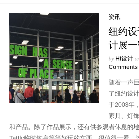
资讯
纽约设
计展一
by
o
HI设计
Comments
随着一声
了纽约设
于2003
家具、灯
和产品。除了作品展示，还有供参观者休息的
Tattly临时纹身等等好玩的东西，很值得一看