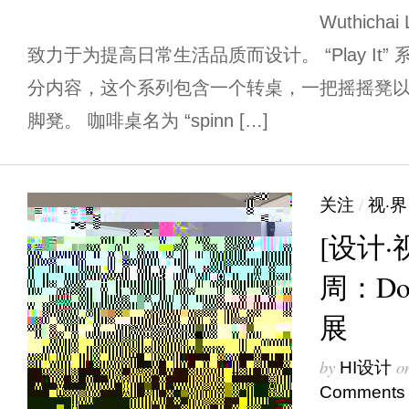
Wuthicha
致力于为提高日常生活品质而设计。 “Play It
分内容，这个系列包含一个转桌，一把摇摇凳
脚凳。 咖啡桌名为 “spinn […]
关注
/
视·界
[设计
周：D
展
by
o
HI设计
Comments