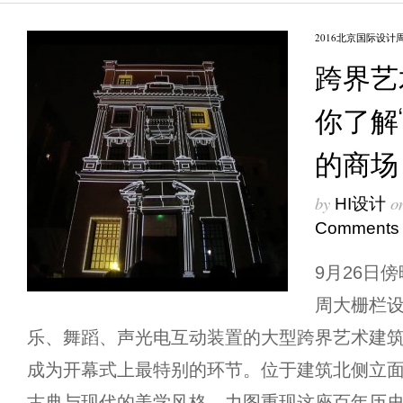
2016北京国际设计
跨界艺
你了解
的商场
by
o
HI设计
Comments
9月26日
周大栅栏
乐、舞蹈、声光电互动装置的大型跨界艺术建
成为开幕式上最特别的环节。位于建筑北侧立
古典与现代的美学风格，力图重现这座百年历