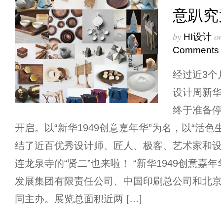
意趴究
by
o
HI设计
Comments
经过近3个
设计周新华
终于准备停
开启。以“新华1949创意嘉年华”为名，以“活色
结了近百优秀设计师、匠人、极客、艺术家和
连龙泉寺的“贤二”也来啦！ “新华1949创意嘉
发展集团有限责任公司、中国印刷总公司和北
同主办。展览总面积近两 […]