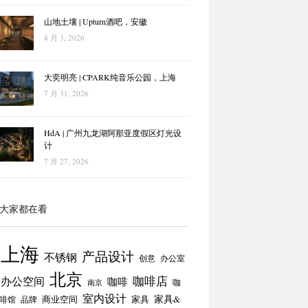
山地土壤 | Upturn酒吧，安徽
8 月 3, 2026
大奕明亮 | CPARK纯音乐公园，上海
7 月 31, 2026
HdA | 广州九龙湖阿那亚度假区灯光设
计
7 月 27, 2026
大家都在看
上海
产品设计
不锈钢
创意
办公室
北京
咖啡店
办公空间
咖啡
咖
南京
室内设计
商业空间
家具
家具&
啡馆
品牌