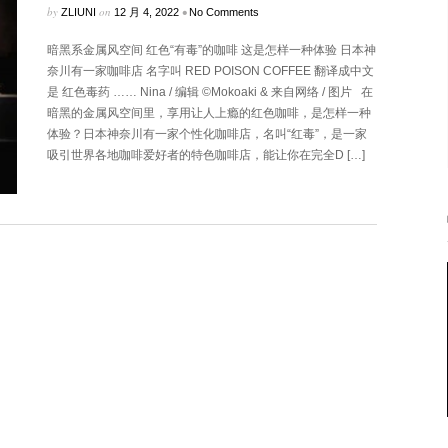
by
on
•
ZLIUNI
12 月 4, 2022
No Comments
暗黑系金属风空间 红色“有毒”的咖啡 这是怎样一种体验 日本神
奈川有一家咖啡店 名字叫 RED POISON COFFEE 翻译成中文
是 红色毒药 …… Nina / 编辑 ©Mokoaki & 来自网络 / 图片 在
暗黑的金属风空间里，享用让人上瘾的红色咖啡，是怎样一种
体验？日本神奈川有一家个性化咖啡店，名叫“红毒”，是一家
吸引世界各地咖啡爱好者的特色咖啡店，能让你在完全D […]