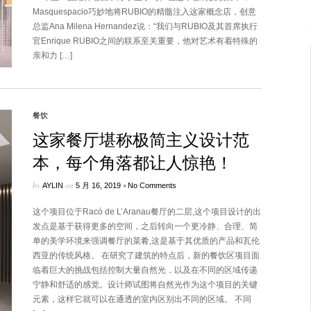
Masquespacio巧妙地将RUBIO的精髓注入这家概念店，创意
总监Ana Milena Hernandez说：“我们与RUBIO及其首席执行
官Enrique RUBIO之间的联系至关重要，他对艺术有着特殊的
亲和力 […]
餐饮
这家餐厅堪称极简主义设计范
本，每个角落都让人惊艳！
by
on
•
AYLIN
5 月 16, 2019
No Comments
这个项目位于Racó de L’Aranau餐厅的二层,这个项目设计的出
发点是基于获得更多的空间，之后转向一个更冷静、合理、简
单的美学环境来强调餐厅的菜肴,这是基于其优质的产品和瓦伦
西亚的传统风格。 在研究了建筑的特点后，新的餐饮区项目面
临着巨大的挑战包括控制大量自然光，以及在不同的区域传递
宁静和舒适的感觉。设计师试图将自然光作为这个项目的关键
元素，这样它就可以在通透的室内区别出不同的区域。 不同