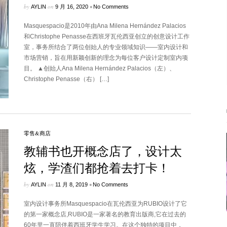
by
on
•
AYLIN
9 月 16, 2020
No Comments
Masquespacio是2010年由Ana Milena Hernández Palacios
和Christophe Penasse在西班牙瓦伦西亚创立的创意设计工作
室，事务所结合了两位创始人的专业领域知识——室内设计和
市场营销，旨在用新颖创新的理念为每位客户设计定制室内项
目。 ▲创始人Ana Milena Hernández Palacios（左）、
Christophe Penasse（右） […]
零售&商店
教辅书也开概念店了，设计太
炫，学渣们都抢着去打卡！
by
on
•
AYLIN
11 月 8, 2019
No Comments
室内设计事务所Masquespacio在瓦伦西亚为RUBIO设计了它
的第一家概念店,RUBIO是一家著名的教育出版商,它在过去的
60年里一直陪伴着西班牙学生学习。在这个独特的项目中，