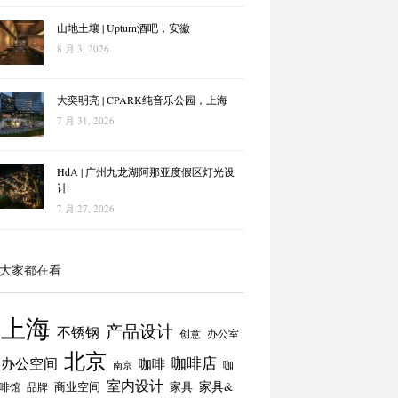
山地土壤 | Upturn酒吧，安徽
8 月 3, 2026
大奕明亮 | CPARK纯音乐公园，上海
7 月 31, 2026
HdA | 广州九龙湖阿那亚度假区灯光设
计
7 月 27, 2026
大家都在看
上海
产品设计
不锈钢
创意
办公室
北京
咖啡店
办公空间
咖啡
咖
南京
室内设计
商业空间
家具
家具&
啡馆
品牌