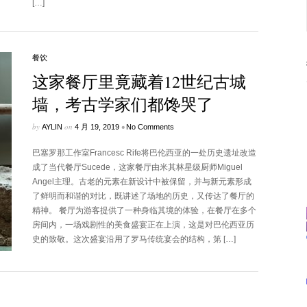
[…]
餐饮
这家餐厅里竟藏着12世纪古城
墙，考古学家们都馋哭了
by
on
•
AYLIN
4 月 19, 2019
No Comments
巴塞罗那工作室Francesc Rife将巴伦西亚的一处历史遗址改造
成了当代餐厅Sucede，这家餐厅由米其林星级厨师Miguel
Angel主理。古老的元素在新设计中被保留，并与新元素形成
了鲜明而和谐的对比，既讲述了场地的历史，又传达了餐厅的
精神。 餐厅为游客提供了一种身临其境的体验，在餐厅在多个
房间内，一场戏剧性的美食盛宴正在上演，这是对巴伦西亚历
史的致敬。这次盛宴沿用了罗马传统宴会的结构，第 […]