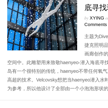
底寻找
by
o
XYING
Comments
主题为Di
捷克照明品牌L
画廊创作
空间中。此雕塑用来致敬haenyeo-潜入海底
岛有一个很特别的传统，haenyeo不带任何氧
高超的技术。Velcovsky想把当haenyeo
为参考，所以他设计了全部由一个小泡泡形状的玻