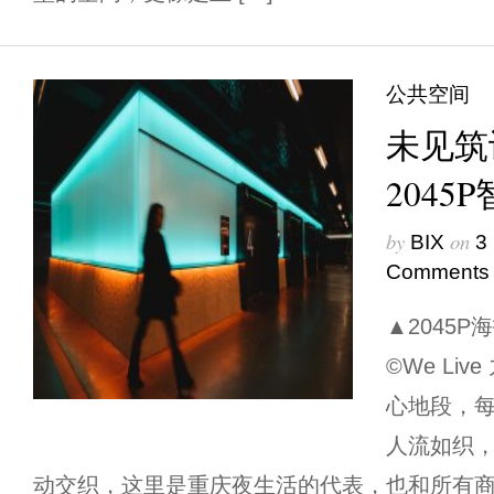
公共空间
未见筑
2045
by
on
BIX
3
Comments
▲2045P海
©We Li
心地段，
人流如织
动交织，这里是重庆夜生活的代表，也和所有