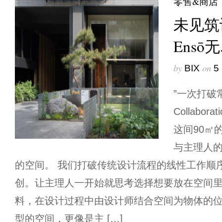
零售&商店
未见筑
Ens
by
on
BIX
5
”一次打破常
Collaborat
这间90㎡
与主理人的
的空间。 我们打破传统设计流程的线性工作顺
创。让主理人一开始就思考选择想要放在空间
料，在设计过程中由设计师结合空间为物体的
型的空间，更像是主 […]