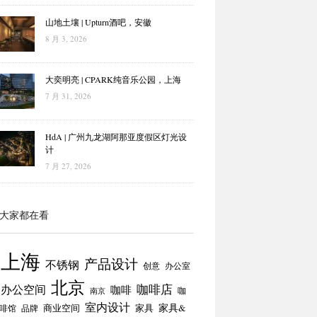
山地土壤 | Upturn酒吧，安徽
8 月 3, 2026
大奕明亮 | CPARK纯音乐公园，上海
7 月 31, 2026
HdA | 广州九龙湖阿那亚度假区灯光设
计
7 月 27, 2026
大家都在看
上海
产品设计
不锈钢
创意
办公室
北京
咖啡店
办公空间
咖啡
咖
南京
室内设计
商业空间
家具
家具&
啡馆
品牌