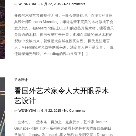
by
on
•
WENNYBAI
6 月 22, 2015
No Comments
开裂的木材常常被视作无用，一般会烧毁处理。而澳大利亚家
具设计师Duncan Meerding，却将这些不完美的木材做成了会
发光的灯。被Meerding装上LED灯的这些开裂木材，骤看也只
是普通的木材。但当夜里打开开关，柔和而温暖的光从木材的
裂纹中发散出来，就像是大自然在照亮自己。 因为是法定盲
人，Meerding对光线特别感兴趣。法定盲人并不是全盲，一般
还能感知光与暗。Meerding的视力只有正 […]
艺术设计
看国外艺术家令人大开眼界木
艺设计
by
on
•
WENNYBAI
6 月 22, 2015
No Comments
一些木钉、一些木条、再加上一点点胶水，艺术家 Janusz
Grünspek 创建了这一系列在远处看起来拥有素描般线条的日
常物品，Janusz Grünspek 将之统称为 绘图空间（Drawings