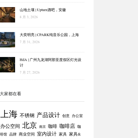
山地土壤 | Upturn酒吧，安徽
8 月 3, 2026
大奕明亮 | CPARK纯音乐公园，上海
7 月 31, 2026
HdA | 广州九龙湖阿那亚度假区灯光设
计
7 月 27, 2026
大家都在看
上海
产品设计
不锈钢
创意
办公室
北京
咖啡店
办公空间
咖啡
咖
南京
室内设计
商业空间
家具
家具&
啡馆
品牌