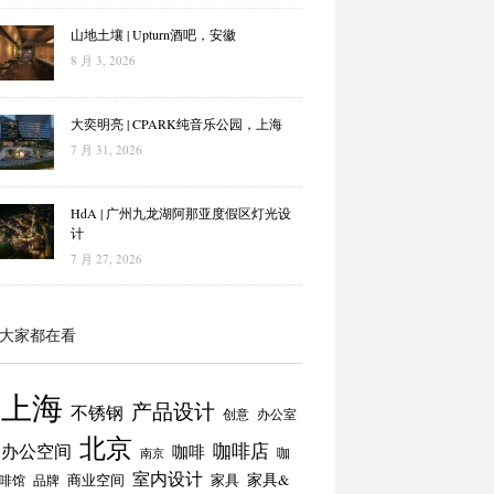
山地土壤 | Upturn酒吧，安徽
8 月 3, 2026
大奕明亮 | CPARK纯音乐公园，上海
7 月 31, 2026
HdA | 广州九龙湖阿那亚度假区灯光设
计
7 月 27, 2026
大家都在看
上海
产品设计
不锈钢
创意
办公室
北京
咖啡店
办公空间
咖啡
咖
南京
室内设计
商业空间
家具
家具&
啡馆
品牌