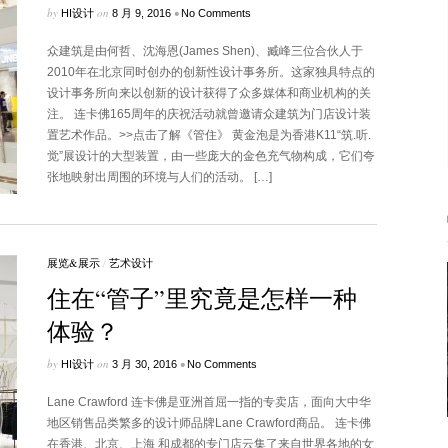
by
on
•
HI设计
8 月 9, 2016
No Comments
众建筑是由何哲、沈海恩(James Shen)、臧峰三位合伙人于
2010年在北京同时创办的创新性设计事务所。这家独具特点的
设计事务所向来以创新的设计获得了众多媒体和商业机构的关
注。 连卡佛165周年的庆祝活动就曾邀请众建筑为门店设计装
置艺术作品。>>点击了解《管住》 黄金泡是为香港K11“筑.听.
觉”展设计的大型装置，由一些庞大的金色充气物构成，它们夸
张地映射出周围的环境与人们的活动。 […]
展览&展示
/
艺术设计
住在“管子”里究竟是怎样一种
体验？
by
on
•
HI设计
3 月 30, 2016
No Comments
Lane Crawford 连卡佛是亚洲首屈一指的专卖店，面向大中华
地区销售品类繁多的设计师品牌Lane Crawford商品。 连卡佛
在香港、北京、上海 和成都的专门店云集了来自世界各地的女