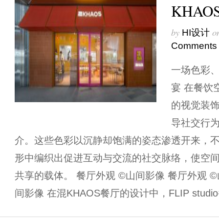
KHA
by
o
HI设计
Comments
一场色彩
宴 在餐饮
的视觉装
导社交行
介。这些色彩以沉静却饱满的姿态渗透开来，
形中编织出促进互动与交流的社交脉络，使空
共享的载体。 餐厅外观 ©山间影像 餐厅外观 ©
间影像 在混KHAOS餐厅的设计中，FLIP studi