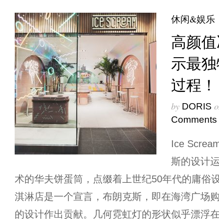
休闲&娱乐
高颜值
示最独
过程！
by
o
DORIS
Comments
Ice Sc
斯的设计
术的华夫饼蛋筒，点缀着上世纪50年代的庸俗设
淇淋店是一个宣言，布朗克斯，即在海湾广场
的设计作出贡献。几何霓虹灯的形状似乎漂浮